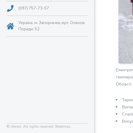
(097) 757-73-57
Україна, м. Запоріжжя, вул. Олексія
Поради, 52
Електрич
темпера
Області
Термо
Випа
Спал
Вису
© Ukrain. All rights reserved. Steelmax..