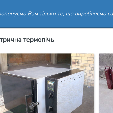
опонуємо Вам тільки те, що виробляємо са
трична термопічь