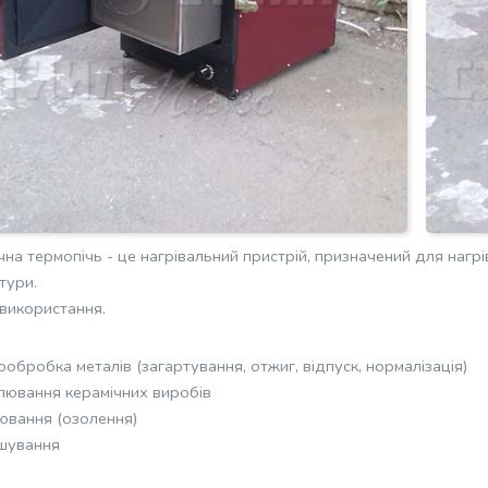
на термопічь - це нагрівальний пристрій, призначений для нагрі
тури.
 використання.
обробка металів (загартування, отжиг, відпуск, нормалізація)
лювання керамічних виробів
ювання (озолення)
шування