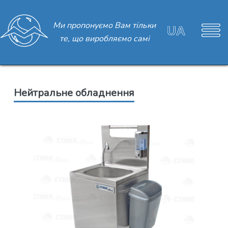
Ми пропонуємо Вам тільки
те, що виробляємо самі
Нейтральне обладнення