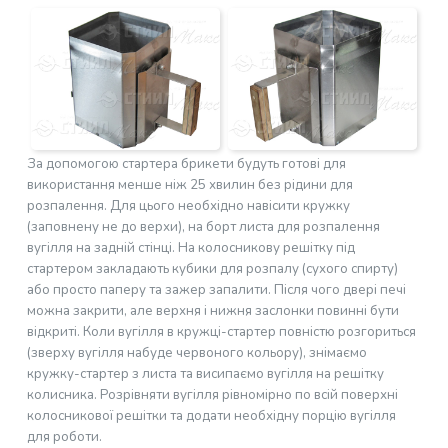
За допомогою стартера брикети будуть готові для
використання менше ніж 25 хвилин без рідини для
розпалення. Для цього необхідно навісити кружку
(заповнену не до верхи), на борт листа для розпалення
вугілля на задній стінці. На колосникову решітку під
стартером закладають кубики для розпалу (сухого спирту)
або просто паперу та зажер запалити. Після чого двері печі
можна закрити, але верхня і нижня заслонки повинні бути
відкриті. Коли вугілля в кружці-стартер повністю розгориться
(зверху вугілля набуде червоного кольору), знімаємо
кружку-стартер з листа та висипаємо вугілля на решітку
колисника. Розрівняти вугілля рівномірно по всій поверхні
колосникової решітки та додати необхідну порцію вугілля
для роботи.